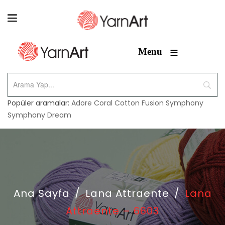
≡
Menu
Popüler aramalar:
Adore
Coral
Cotton Fusion
Symphony
Symphony Dream
Ana Sayfa
/
Lana Attraente
/
Lana
Attraente – 6603