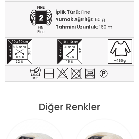
İplik Türü:
Fine
Yumak Ağırlığı:
50 g
Tahmini Uzunluk:
160 m
3.5 mm
4 mm
28 R
19 R
US 4
G-6
~450g
22 S
15 S
Diğer Renkler