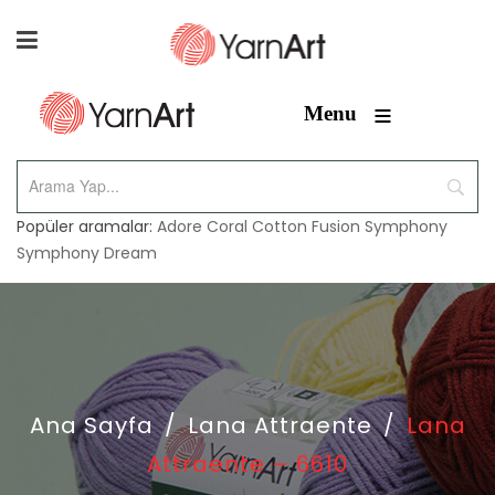
≡
Menu
Popüler aramalar:
Adore
Coral
Cotton Fusion
Symphony
Symphony Dream
Ana Sayfa
/
Lana Attraente
/
Lana
Attraente – 6610