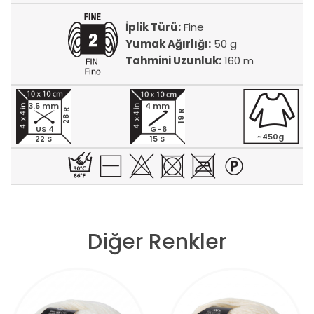
İplik Türü:
Fine
Yumak Ağırlığı:
50 g
Tahmini Uzunluk:
160 m
3.5 mm
4 mm
28 R
19 R
US 4
G-6
~450g
22 S
15 S
Diğer Renkler