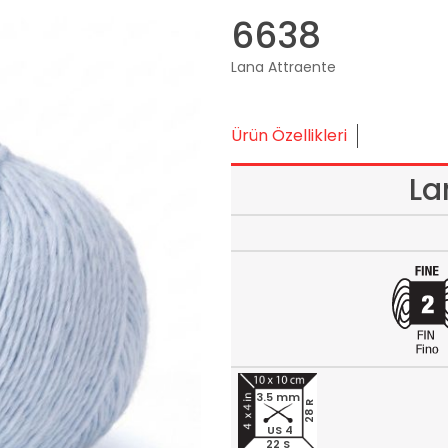
6638
Lana Attraente
Ürün Özellikleri
La
3.5 mm
28 R
US 4
22 S