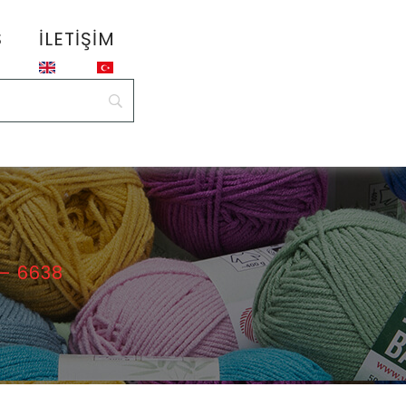
S
İLETIŞIM
– 6638