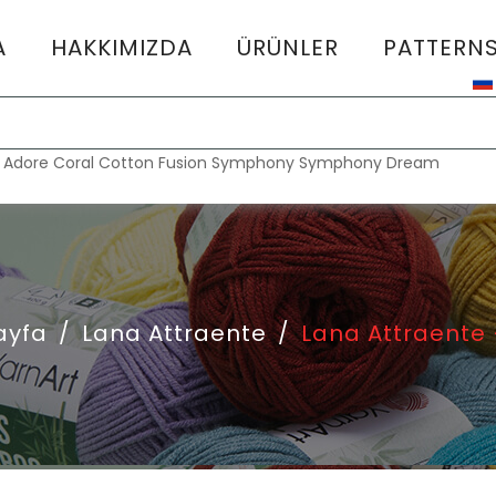
A
HAKKIMIZDA
ÜRÜNLER
PATTERN
:
Adore
Coral
Cotton Fusion
Symphony
Symphony Dream
ayfa
/
Lana Attraente
/
Lana Attraente 