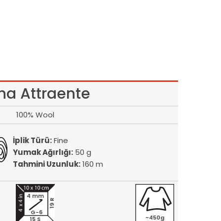
na Attraente
100% Wool
İplik Türü:
Fine
Yumak Ağırlığı:
50 g
Tahmini Uzunluk:
160 m
4 mm
19 R
G-6
~450g
15 S