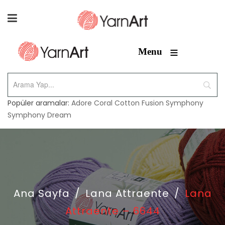
≡
Menu
Popüler aramalar:
Adore
Coral
Cotton Fusion
Symphony
Symphony Dream
Ana Sayfa
/
Lana Attraente
/
Lana
Attraente – 6644