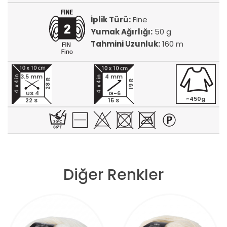
İplik Türü:
Fine
Yumak Ağırlığı:
50 g
Tahmini Uzunluk:
160 m
3.5 mm
4 mm
28 R
19 R
US 4
G-6
~450g
22 S
15 S
Diğer Renkler