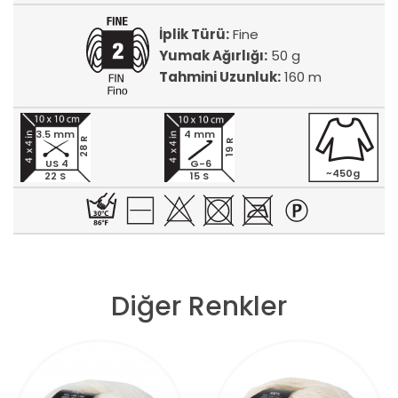
İplik Türü:
Fine
Yumak Ağırlığı:
50 g
Tahmini Uzunluk:
160 m
3.5 mm
4 mm
28 R
19 R
US 4
G-6
~450g
22 S
15 S
Diğer Renkler