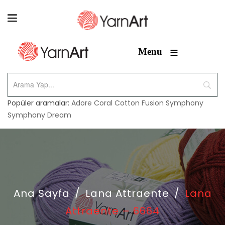
≡
Menu
Popüler aramalar:
Adore
Coral
Cotton Fusion
Symphony
Symphony Dream
Ana Sayfa
/
Lana Attraente
/
Lana
Attraente – 6664