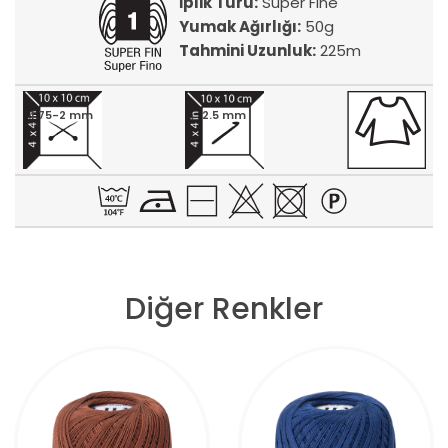
İplik Türü:
Super Fine
Yumak Ağırlığı:
50g
Tahmini Uzunluk:
225m
1.75-2 mm
2.5 mm
Diğer Renkler