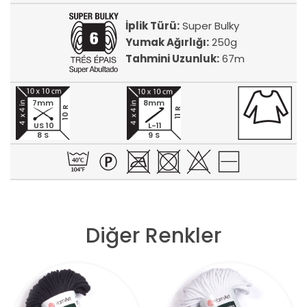
İplik Türü:
Super Bulky
Yumak Ağırlığı:
250g
Tahmini Uzunluk:
67m
7mm
8mm
10 R
11 R
US 10
L-11
8 S
9 S
Diğer Renkler