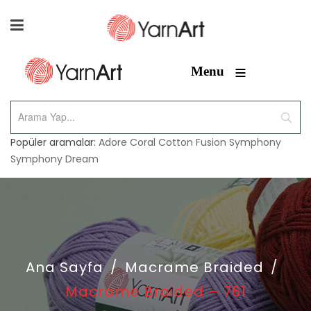
≡
Menu
Popüler aramalar:
Adore
Coral
Cotton Fusion
Symphony
Symphony Dream
Ana Sayfa
/
Macrame Braided
/
Macrame Braided – 761