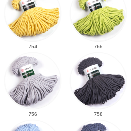
754
755
756
758