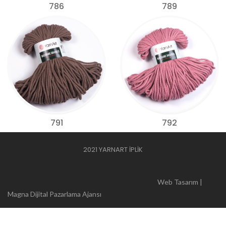
786
789
791
792
2021 YARNART İPLİK
Web Tasarım |
Magna Dijital Pazarlama Ajansı