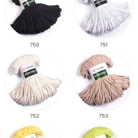
750
751
752
753