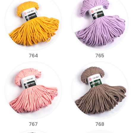
764
765
767
768