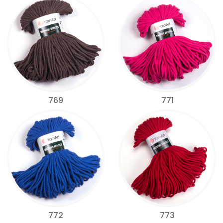
769
771
772
773