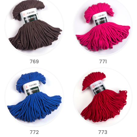
769
771
772
773