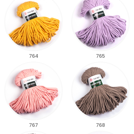
764
765
767
768