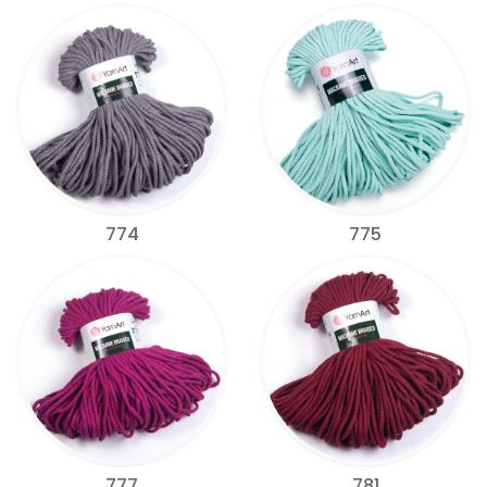
774
775
777
781