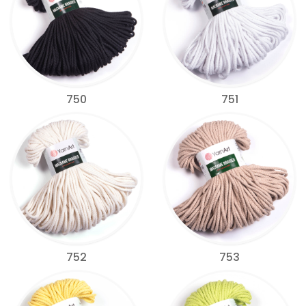
750
751
752
753