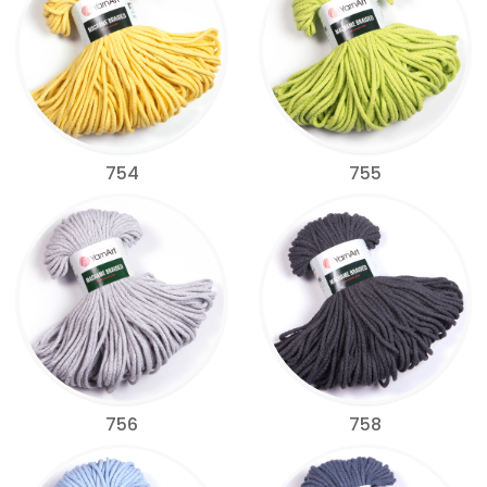
754
755
756
758