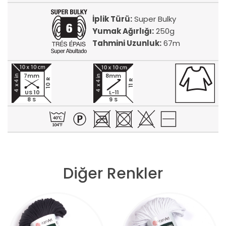
İplik Türü:
Super Bulky
Yumak Ağırlığı:
250g
Tahmini Uzunluk:
67m
7mm
8mm
10 R
11 R
US 10
L-11
8 S
9 S
Diğer Renkler