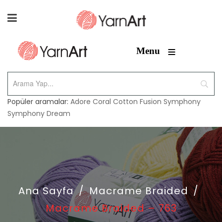
≡
Menu
Popüler aramalar:
Adore
Coral
Cotton Fusion
Symphony
Symphony Dream
Ana Sayfa
/
Macrame Braided
/
Macrame Braided – 763