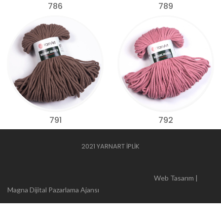
786
789
791
792
2021 YARNART İPLİK
Web Tasarım |
Magna Dijital Pazarlama Ajansı