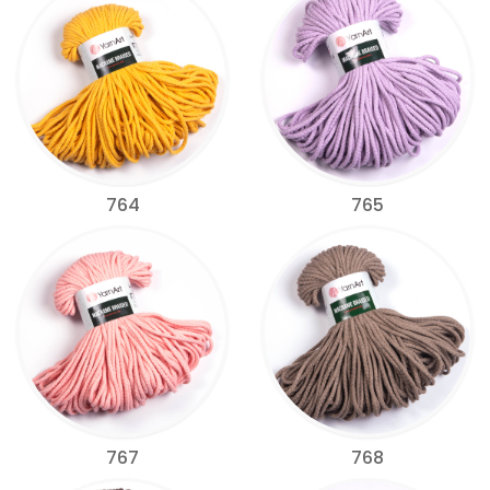
764
765
767
768