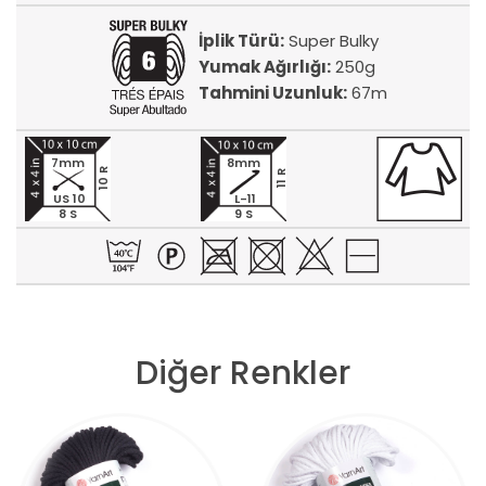
İplik Türü:
Super Bulky
Yumak Ağırlığı:
250g
Tahmini Uzunluk:
67m
7mm
8mm
10 R
11 R
US 10
L-11
8 S
9 S
Diğer Renkler