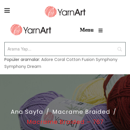
≡
Menu
Popüler aramalar:
Adore
Coral
Cotton Fusion
Symphony
Symphony Dream
Ana Sayfa
/
Macrame Braided
/
Macrame Braided – 767