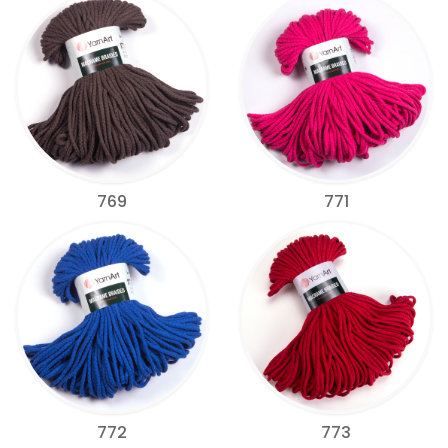
769
771
772
773