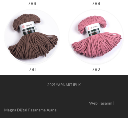
786
789
791
792
2021 YARNART İPLİK
Web Tasarım |
Magna Dijital Pazarlama Ajansı