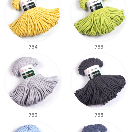
754
755
756
758