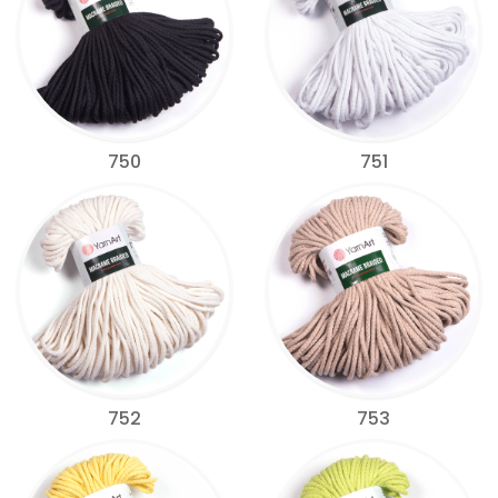
750
751
752
753