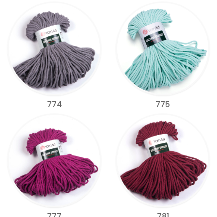
774
775
777
781