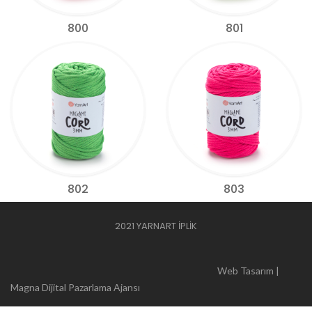
800
801
802
803
2021 YARNART İPLİK
Web Tasarım |
Magna Dijital Pazarlama Ajansı