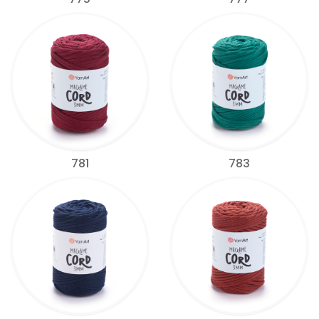
781
783