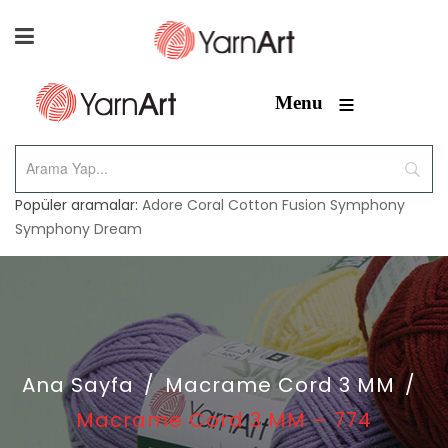
≡
Menu
Popüler aramalar:
Adore
Coral
Cotton Fusion
Symphony
Symphony Dream
Ana Sayfa
/
Macrame Cord 3 MM
/
Macrame Cord 3 MM – 774