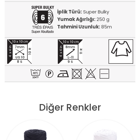
İplik Türü:
Super Bulky
Yumak Ağırlığı:
250 g
Tahmini Uzunluk:
85m
7mm
8mm
10 R
11 R
US 10
L-11
8 S
9 S
Diğer Renkler