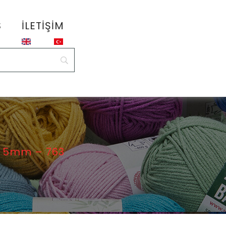
S
İLETIŞIM
 5mm – 763