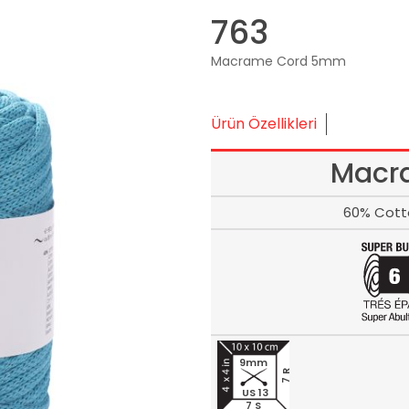
763
Macrame Cord 5mm
Ürün Özellikleri
Macr
60% Cott
9mm
7 R
US 13
7 S