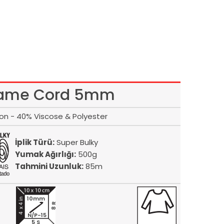
ame Cord 5mm
on - 40% Viscose & Polyester
İplik Türü:
Super Bulky
Yumak Ağırlığı:
500g
Tahmini Uzunluk:
85m
10mm
8 R
N/P-15
5 S