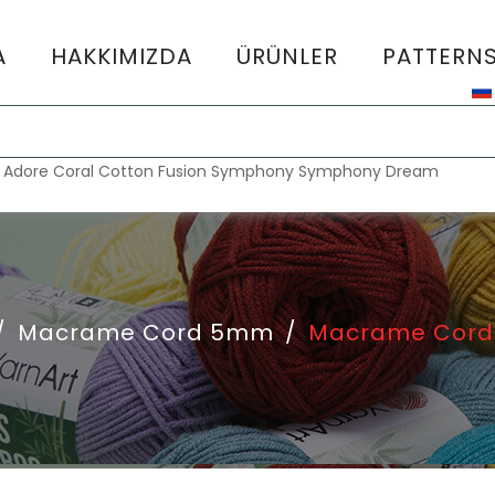
A
HAKKIMIZDA
ÜRÜNLER
PATTERN
:
Adore
Coral
Cotton Fusion
Symphony
Symphony Dream
/
Macrame Cord 5mm
/
Macrame Cord