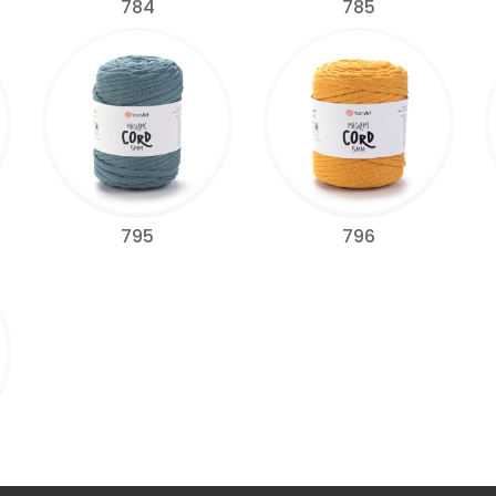
784
785
795
796