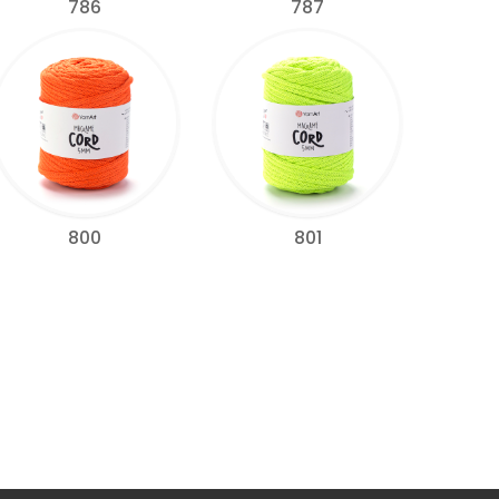
786
787
800
801