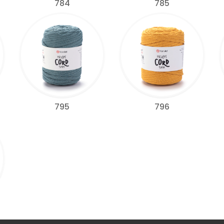
784
785
795
796