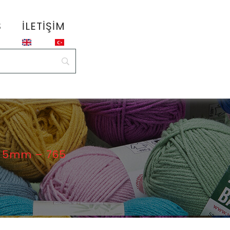
S
İLETIŞIM
 5mm – 765