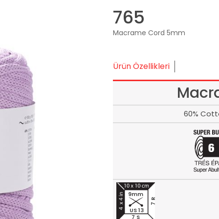
765
Macrame Cord 5mm
Ürün Özellikleri
Macr
60% Cott
9mm
7 R
US 13
7 S