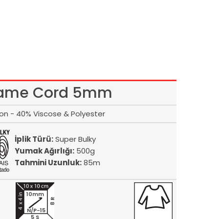
ame Cord 5mm
on - 40% Viscose & Polyester
İplik Türü:
Super Bulky
Yumak Ağırlığı:
500g
Tahmini Uzunluk:
85m
10mm
8 R
N/P-15
5 S