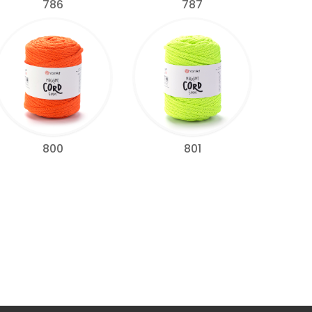
786
787
800
801