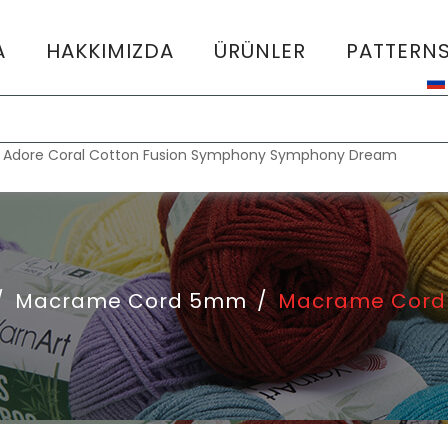
A
HAKKIMIZDA
ÜRÜNLER
PATTERN
:
Adore
Coral
Cotton Fusion
Symphony
Symphony Dream
/
Macrame Cord 5mm
/
Macrame Cord