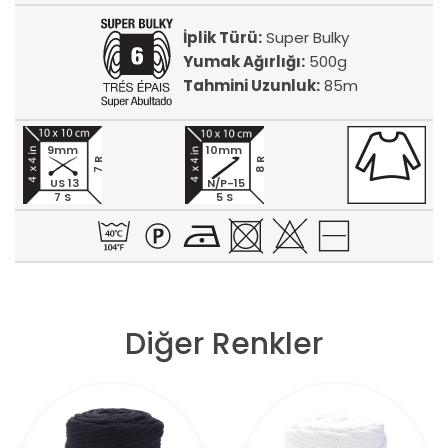
İplik Türü:
Super Bulky
Yumak Ağırlığı:
500g
Tahmini Uzunluk:
85m
9mm
10mm
7 R
8 R
US 13
N/P-15
7 S
5 S
Diğer Renkler