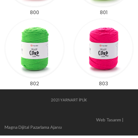
800
801
802
803
2021 YARNART İPLİK
Web Tasarım |
Magna Dijital Pazarlama Ajansı