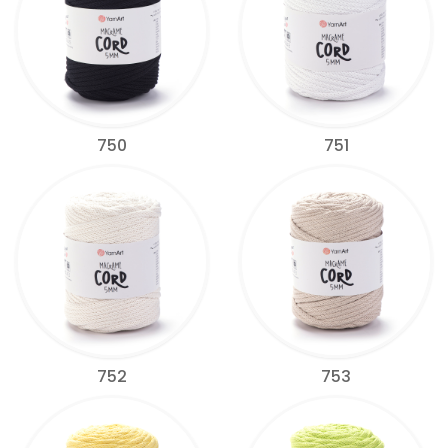
750
751
752
753