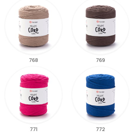
768
769
771
772