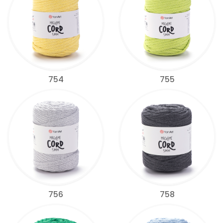
754
755
756
758