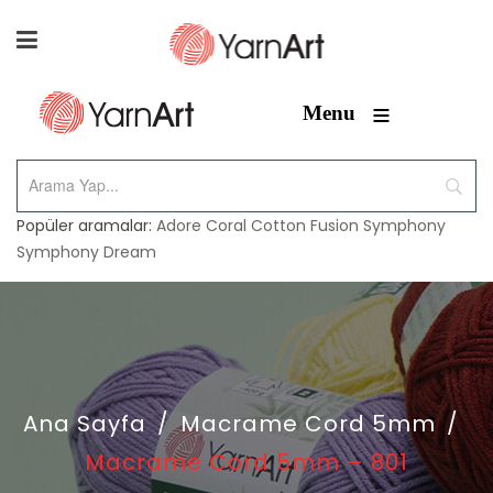
≡
Menu
Popüler aramalar:
Adore
Coral
Cotton Fusion
Symphony
Symphony Dream
Ana Sayfa
/
Macrame Cord 5mm
/
Macrame Cord 5mm – 801