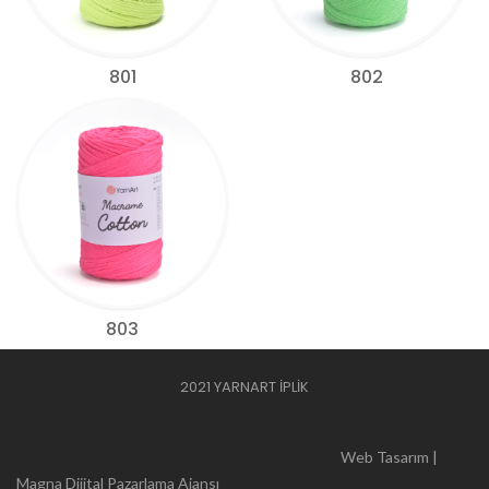
801
802
803
2021 YARNART İPLİK
Web Tasarım |
Magna Dijital Pazarlama Ajansı