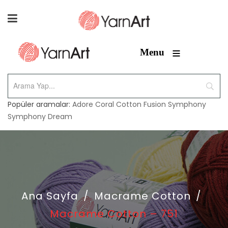
≡
Menu
Popüler aramalar:
Adore
Coral
Cotton Fusion
Symphony
Symphony Dream
Ana Sayfa
/
Macrame Cotton
/
Macrame Cotton – 751