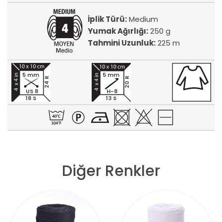
İplik Türü:
Medium
Yumak Ağırlığı:
250 g
Tahmini Uzunluk:
225 m
5 mm
5 mm
24 R
20 R
US 8
H-8
18 S
13 S
Diğer Renkler