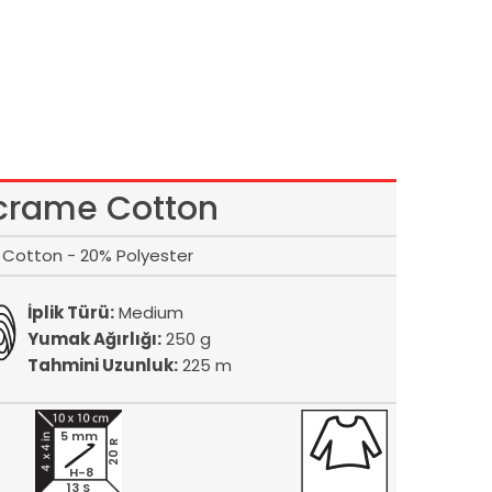
rame Cotton
Cotton - 20% Polyester
İplik Türü:
Medium
Yumak Ağırlığı:
250 g
Tahmini Uzunluk:
225 m
5 mm
20 R
H-8
13 S