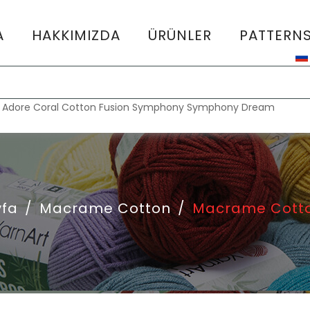
A
HAKKIMIZDA
ÜRÜNLER
PATTERN
:
Adore
Coral
Cotton Fusion
Symphony
Symphony Dream
yfa
/
Macrame Cotton
/
Macrame Cotto