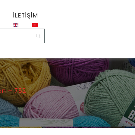
S
İLETIŞIM
n – 752