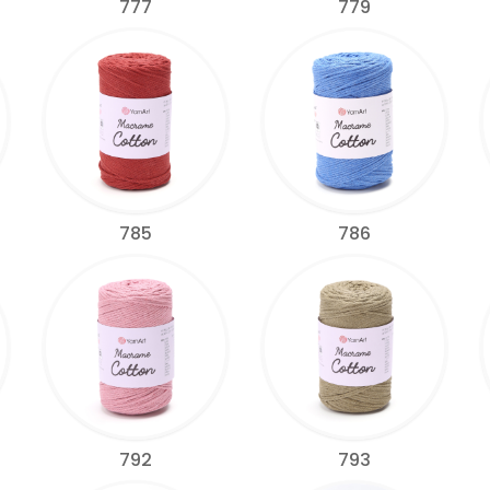
777
779
785
786
792
793