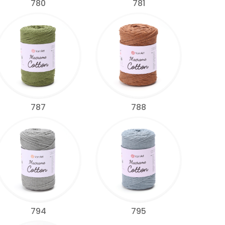
780
781
787
788
794
795