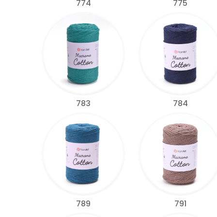
774
775
783
784
789
791