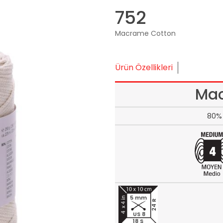
752
Macrame Cotton
Ürün Özellikleri
Mac
80% 
5 mm
24 R
US 8
18 S