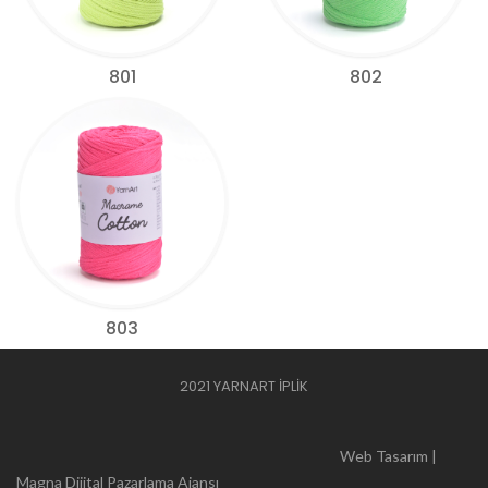
801
802
803
2021 YARNART İPLİK
Web Tasarım |
Magna Dijital Pazarlama Ajansı