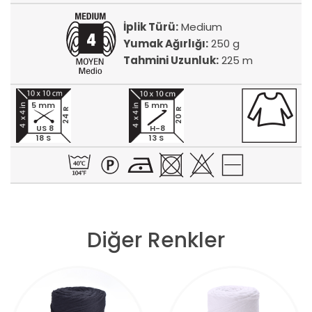
İplik Türü:
Medium
Yumak Ağırlığı:
250 g
Tahmini Uzunluk:
225 m
5 mm
5 mm
24 R
20 R
US 8
H-8
18 S
13 S
Diğer Renkler