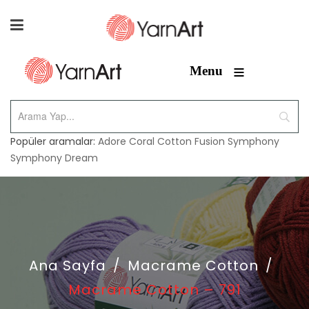
≡
Menu
Popüler aramalar:
Adore
Coral
Cotton Fusion
Symphony
Symphony Dream
Ana Sayfa
/
Macrame Cotton
/
Macrame Cotton – 791