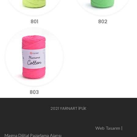
801
802
803
2021 YARNART İPLİK
Web Tasarım |
Magna Dijital Pazarlama Ajansı