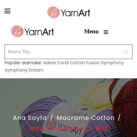
≡
Menu
Popüler aramalar:
Adore
Coral
Cotton Fusion
Symphony
Symphony Dream
Ana Sayfa
/
Macrame Cotton
/
Macrame Cotton – 803