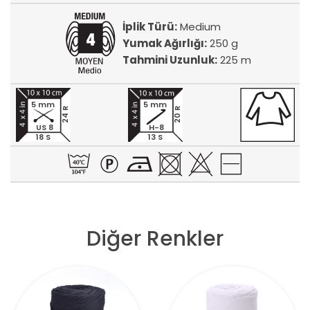
İplik Türü:
Medium
Yumak Ağırlığı:
250 g
Tahmini Uzunluk:
225 m
5 mm
5 mm
24 R
20 R
US 8
H-8
18 S
13 S
Diğer Renkler