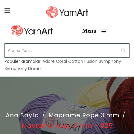
≡
Menu
Popüler aramalar:
Adore
Coral
Cotton Fusion
Symphony
Symphony Dream
Ana Sayfa
/
Macrame Rope 3 mm
/
Macrame Rope 3 mm – 825