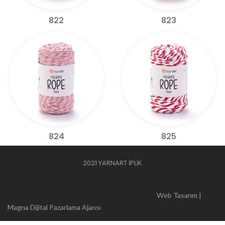
822
823
824
825
2021 YARNART İPLİK
Web Tasarım |
Magna Dijital Pazarlama Ajansı