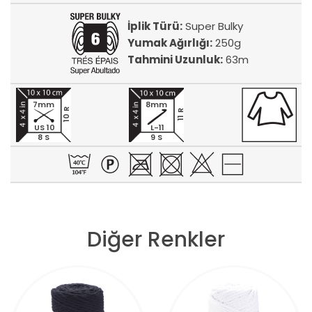
İplik Türü:
Super Bulky
Yumak Ağırlığı:
250g
Tahmini Uzunluk:
63m
7mm
8mm
10 R
11 R
US 10
L-11
8 S
9 S
Diğer Renkler