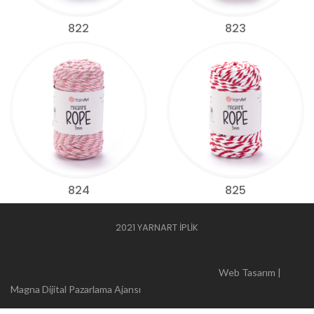
822
823
824
825
2021 YARNART İPLİK
Web Tasarım |
Magna Dijital Pazarlama Ajansı