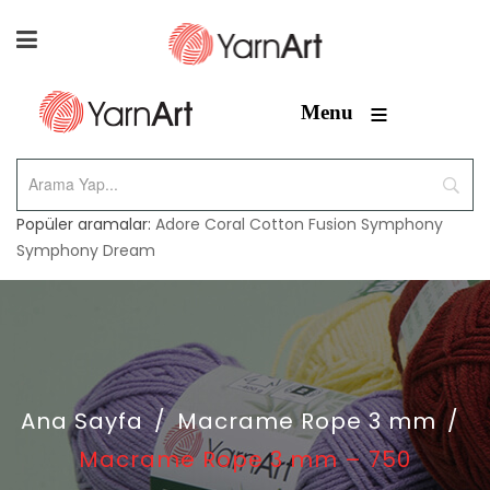
≡
Menu
Popüler aramalar:
Adore
Coral
Cotton Fusion
Symphony
Symphony Dream
Ana Sayfa
/
Macrame Rope 3 mm
/
Macrame Rope 3 mm – 750