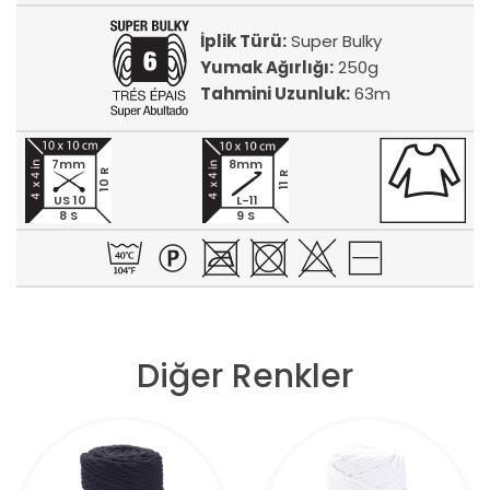
İplik Türü:
Super Bulky
Yumak Ağırlığı:
250g
Tahmini Uzunluk:
63m
7mm
8mm
10 R
11 R
US 10
L-11
8 S
9 S
Diğer Renkler