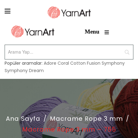
≡
Menu
Popüler aramalar:
Adore
Coral
Cotton Fusion
Symphony
Symphony Dream
Ana Sayfa
/
Macrame Rope 3 mm
/
Macrame Rope 3 mm – 755