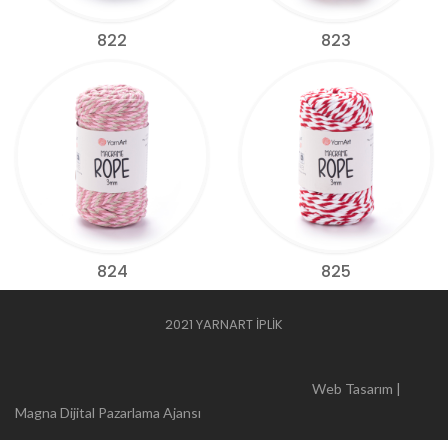
822
823
824
825
2021 YARNART İPLİK
Web Tasarım |
Magna Dijital Pazarlama Ajansı