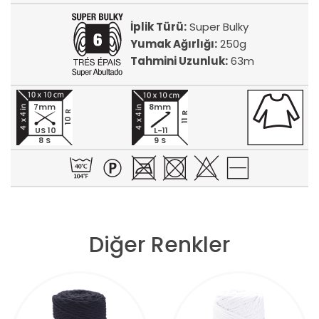
İplik Türü:
Super Bulky
Yumak Ağırlığı:
250g
Tahmini Uzunluk:
63m
7mm
8mm
10 R
11 R
US 10
L-11
8 S
9 S
Diğer Renkler