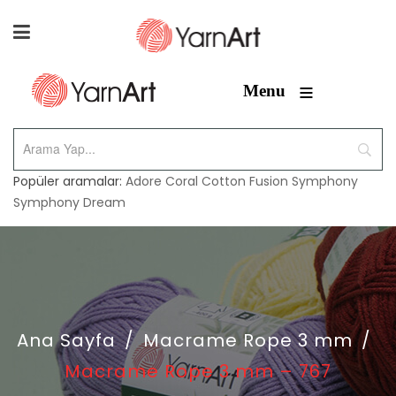
≡
Menu
Popüler aramalar:
Adore
Coral
Cotton Fusion
Symphony
Symphony Dream
Ana Sayfa
/
Macrame Rope 3 mm
/
Macrame Rope 3 mm – 767