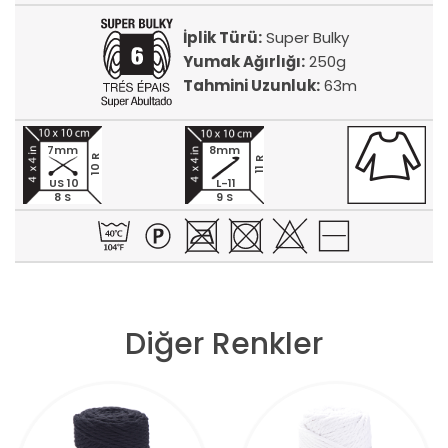
İplik Türü:
Super Bulky
Yumak Ağırlığı:
250g
Tahmini Uzunluk:
63m
7mm
8mm
10 R
11 R
US 10
L-11
8 S
9 S
Diğer Renkler