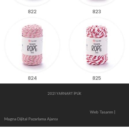
822
823
824
825
2021 YARNART İPLİK
Web Tasarım |
Magna Dijital Pazarlama Ajansı