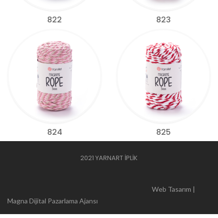
822
823
824
825
2021 YARNART İPLİK
Web Tasarım |
Magna Dijital Pazarlama Ajansı