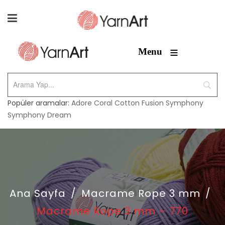
≡
Menu
Popüler aramalar:
Adore
Coral
Cotton Fusion
Symphony
Symphony Dream
Ana Sayfa
/
Macrame Rope 3 mm
/
Macrame Rope 3 mm – 770