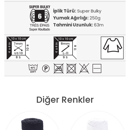
İplik Türü:
Super Bulky
Yumak Ağırlığı:
250g
Tahmini Uzunluk:
63m
7mm
8mm
10 R
11 R
US 10
L-11
8 S
9 S
Diğer Renkler