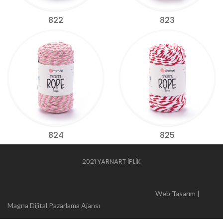
822
823
824
825
2021 YARNART İPLİK
Web Tasarım |
Magna Dijital Pazarlama Ajansı