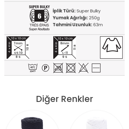
İplik Türü:
Super Bulky
Yumak Ağırlığı:
250g
Tahmini Uzunluk:
63m
7mm
8mm
10 R
11 R
US 10
L-11
8 S
9 S
Diğer Renkler