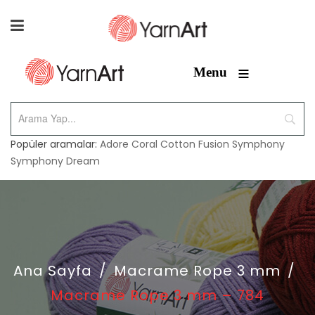
≡
Menu
Popüler aramalar:
Adore
Coral
Cotton Fusion
Symphony
Symphony Dream
Ana Sayfa
/
Macrame Rope 3 mm
/
Macrame Rope 3 mm – 784