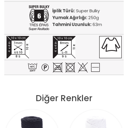
İplik Türü:
Super Bulky
Yumak Ağırlığı:
250g
Tahmini Uzunluk:
63m
7mm
8mm
10 R
11 R
US 10
L-11
8 S
9 S
Diğer Renkler