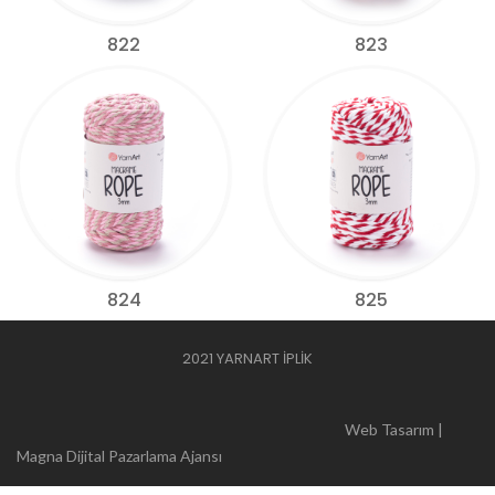
822
823
824
825
2021 YARNART İPLİK
Web Tasarım |
Magna Dijital Pazarlama Ajansı