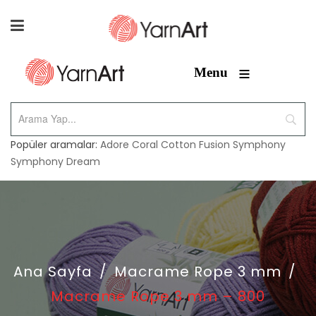
≡
Menu
Popüler aramalar:
Adore
Coral
Cotton Fusion
Symphony
Symphony Dream
Ana Sayfa
/
Macrame Rope 3 mm
/
Macrame Rope 3 mm – 800