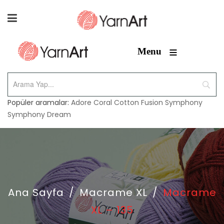
≡
Menu
Popüler aramalar:
Adore
Coral
Cotton Fusion
Symphony
Symphony Dream
Ana Sayfa
/
Macrame XL
/
Macrame
XL – 135