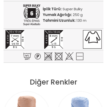
İplik Türü:
Super Bulky
Yumak Ağırlığı:
250 g
Tahmini Uzunluk:
130 m
7 mm
8 mm
10 R
11 R
US 10
L-11
8 S
9 S
Diğer Renkler