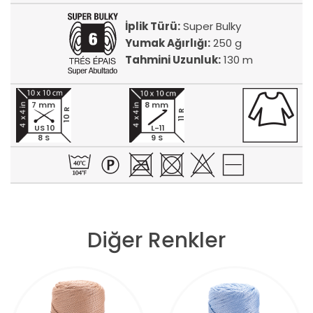
İplik Türü:
Super Bulky
Yumak Ağırlığı:
250 g
Tahmini Uzunluk:
130 m
7 mm
8 mm
10 R
11 R
US 10
L-11
8 S
9 S
Diğer Renkler