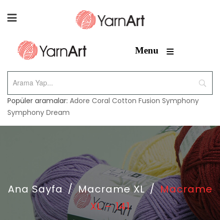
≡
Menu
Popüler aramalar:
Adore
Coral
Cotton Fusion
Symphony
Symphony Dream
Ana Sayfa
/
Macrame XL
/
Macrame
XL – 141