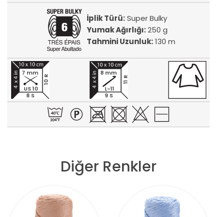
İplik Türü:
Super Bulky
Yumak Ağırlığı:
250 g
Tahmini Uzunluk:
130 m
7 mm
8 mm
10 R
11 R
US 10
L-11
8 S
9 S
Diğer Renkler