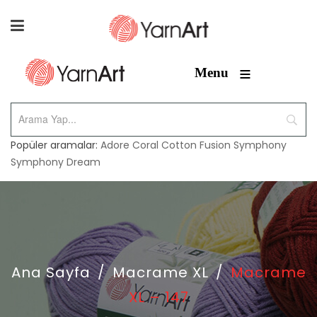
≡
Menu
Popüler aramalar:
Adore
Coral
Cotton Fusion
Symphony
Symphony Dream
Ana Sayfa
/
Macrame XL
/
Macrame
XL – 147