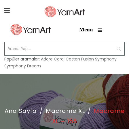
≡
Menu
Popüler aramalar:
Adore
Coral
Cotton Fusion
Symphony
Symphony Dream
Ana Sayfa
/
Macrame XL
/
Macrame
XL – 156