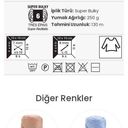
İplik Türü:
Super Bulky
Yumak Ağırlığı:
250 g
Tahmini Uzunluk:
130 m
7 mm
8 mm
10 R
11 R
US 10
L-11
8 S
9 S
Diğer Renkler