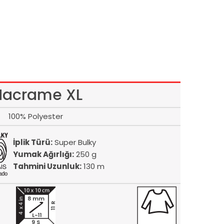
acrame XL
100% Polyester
İplik Türü:
Super Bulky
Yumak Ağırlığı:
250 g
Tahmini Uzunluk:
130 m
8 mm
11 R
L-11
9 S