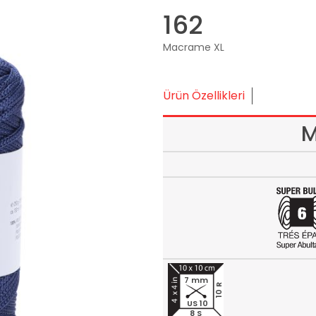
162
Macrame XL
Ürün Özellikleri
M
7 mm
10 R
US 10
8 S