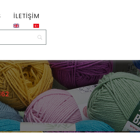
S
İLETIŞIM
162