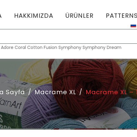
A
HAKKIMIZDA
ÜRÜNLER
PATTERN
:
Adore
Coral
Cotton Fusion
Symphony
Symphony Dream
a Sayfa
/
Macrame XL
/
Macrame XL – 