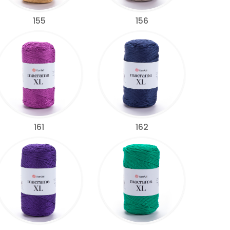
155
156
161
162