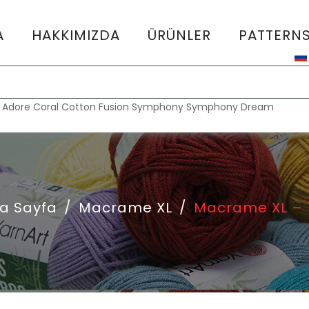
A
HAKKIMIZDA
ÜRÜNLER
PATTERN
:
Adore
Coral
Cotton Fusion
Symphony
Symphony Dream
a Sayfa
/
Macrame XL
/
Macrame XL – 