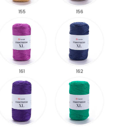
155
156
161
162