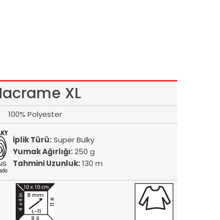
acrame XL
100% Polyester
İplik Türü:
Super Bulky
Yumak Ağırlığı:
250 g
Tahmini Uzunluk:
130 m
8 mm
11 R
L-11
9 S