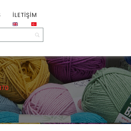
S
İLETIŞIM
170