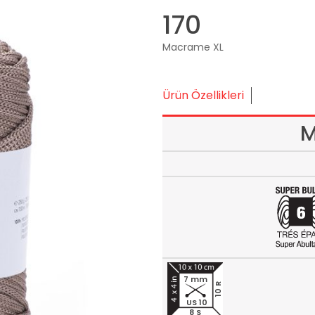
170
Macrame XL
Ürün Özellikleri
M
7 mm
10 R
US 10
8 S