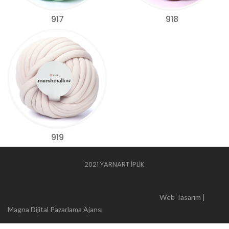
917
918
919
2021 YARNART İPLİK
Web Tasarım |
Magna Dijital Pazarlama Ajansı