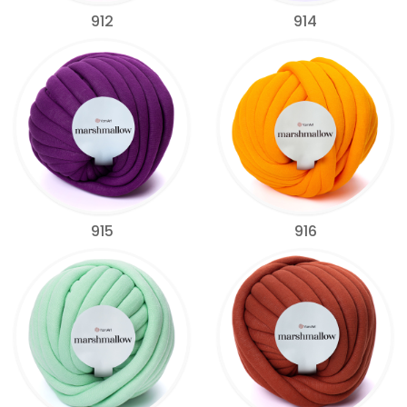
912
914
915
916