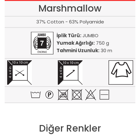
Marshmallow
37% Cotton - 63% Polyamide
İplik Türü:
JUMBO
Yumak Ağırlığı:
750 g
Tahmini Uzunluk:
30 m
Diğer Renkler