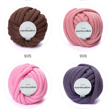
905
906