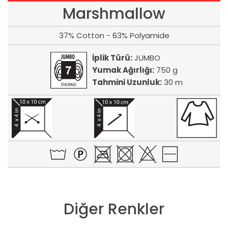
Marshmallow
37% Cotton - 63% Polyamide
İplik Türü:
JUMBO
Yumak Ağırlığı:
750 g
Tahmini Uzunluk:
30 m
Diğer Renkler