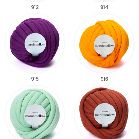
912
914
915
916