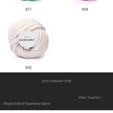
917
918
919
2021 YARNART İPLİK
Web Tasarım |
Magna Dijital Pazarlama Ajansı