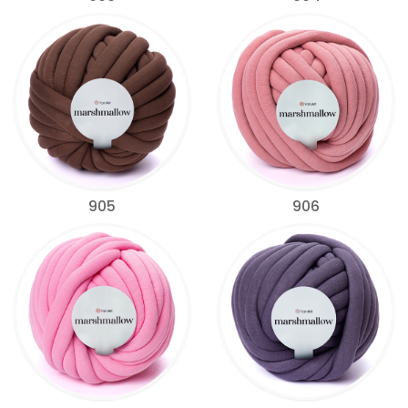
905
906