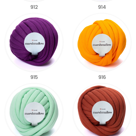
912
914
915
916