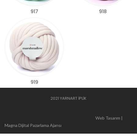
917
918
919
2021 YARNART İPLİK
Web Tasarım |
Magna Dijital Pazarlama Ajansı