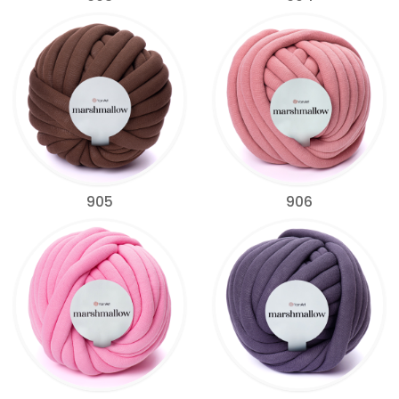
905
906