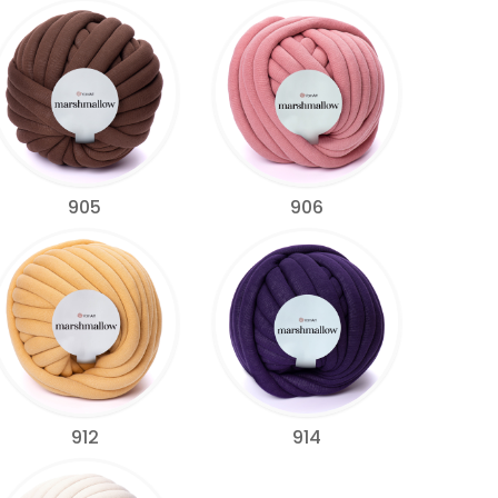
905
906
912
914