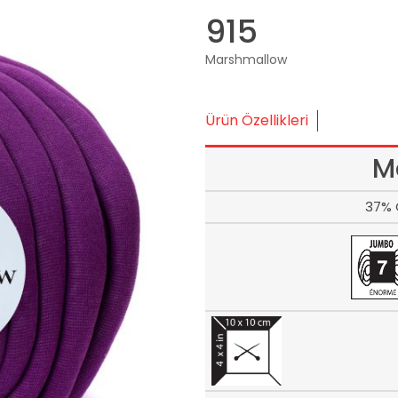
915
Marshmallow
Ürün Özellikleri
M
37% 