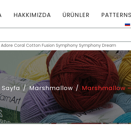
A
HAKKIMIZDA
ÜRÜNLER
PATTERN
:
Adore
Coral
Cotton Fusion
Symphony
Symphony Dream
 Sayfa
/
Marshmallow
/
Marshmallow –