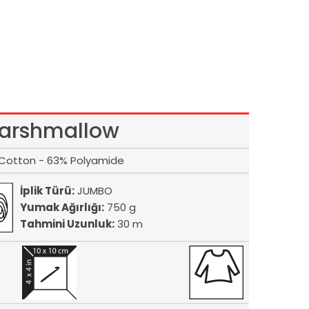
arshmallow
Cotton - 63% Polyamide
İplik Türü:
JUMBO
Yumak Ağırlığı:
750 g
Tahmini Uzunluk:
30 m