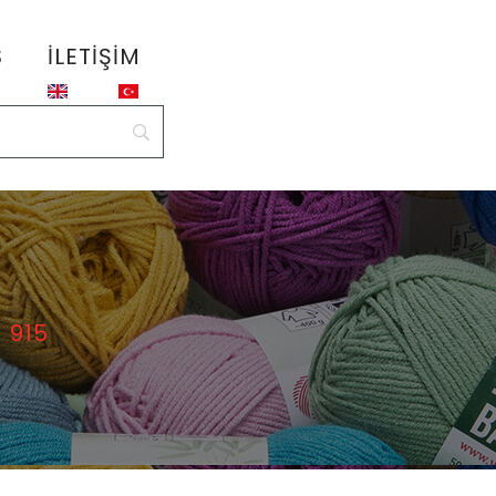
S
İLETIŞIM
 915