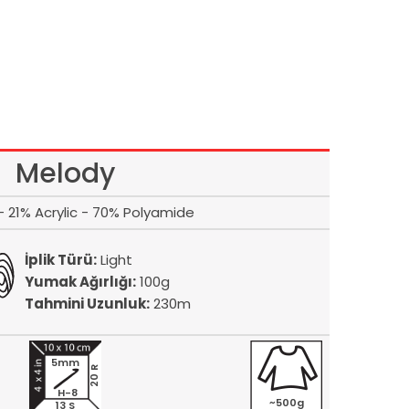
Melody
 21% Acrylic - 70% Polyamide
İplik Türü:
Light
Yumak Ağırlığı:
100g
Tahmini Uzunluk:
230m
5mm
20 R
H-8
~500g
13 S