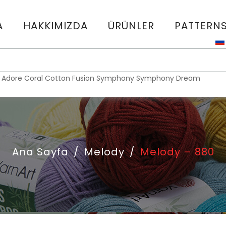
A
HAKKIMIZDA
ÜRÜNLER
PATTERN
:
Adore
Coral
Cotton Fusion
Symphony
Symphony Dream
Ana Sayfa
/
Melody
/
Melody – 880