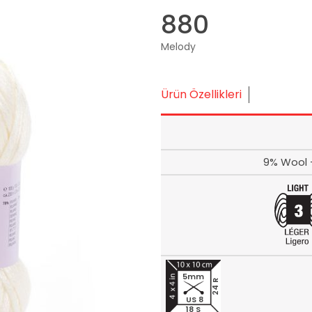
880
Melody
Ürün Özellikleri
9% Wool -
5mm
24 R
US 8
18 S