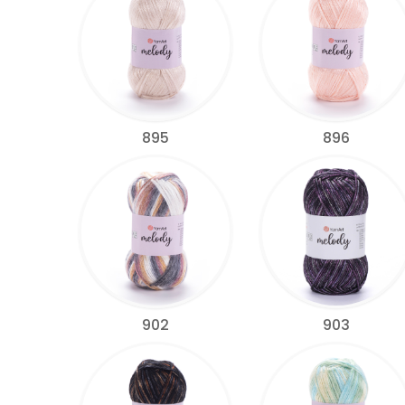
895
896
902
903