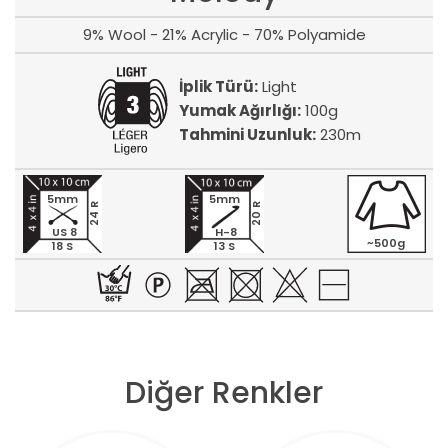
9% Wool - 21% Acrylic - 70% Polyamide
İplik Türü:
Light
Yumak Ağırlığı:
100g
Tahmini Uzunluk:
230m
5mm
5mm
24 R
20 R
US 8
H-8
~500g
18 S
13 S
Diğer Renkler