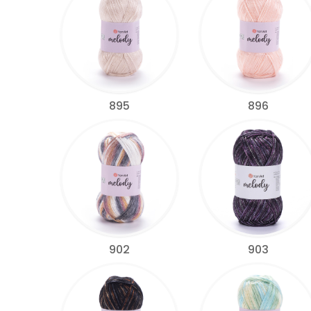
895
896
902
903