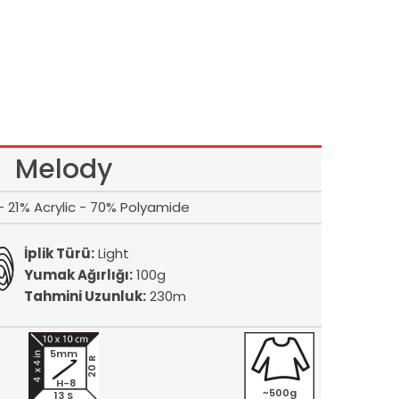
Melody
 21% Acrylic - 70% Polyamide
İplik Türü:
Light
Yumak Ağırlığı:
100g
Tahmini Uzunluk:
230m
5mm
20 R
H-8
~500g
13 S