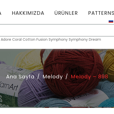
A
HAKKIMIZDA
ÜRÜNLER
PATTERN
:
Adore
Coral
Cotton Fusion
Symphony
Symphony Dream
Ana Sayfa
/
Melody
/
Melody – 898