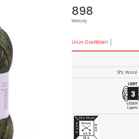
898
Melody
Ürün Özellikleri
9% Wool -
5mm
24 R
US 8
18 S