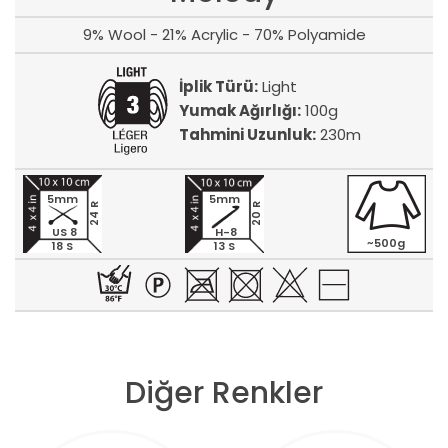
9% Wool - 21% Acrylic - 70% Polyamide
İplik Türü:
Light
Yumak Ağırlığı:
100g
Tahmini Uzunluk:
230m
5mm
5mm
24 R
20 R
US 8
H-8
~500g
18 S
13 S
Diğer Renkler