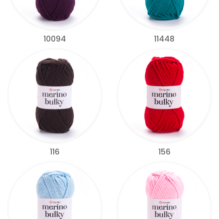
10094
11448
116
156