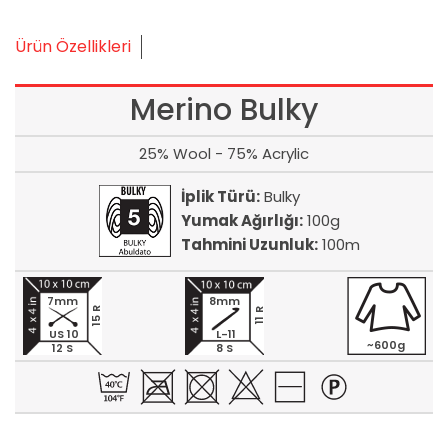
Ürün Özellikleri
Merino Bulky
25% Wool - 75% Acrylic
İplik Türü:
Bulky
Yumak Ağırlığı:
100g
Tahmini Uzunluk:
100m
7mm
8mm
15 R
11 R
US 10
L-11
~600g
12 S
8 S