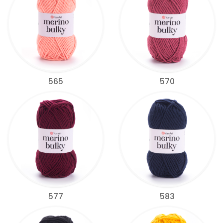
565
570
577
583