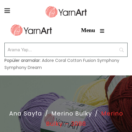
≡
Menu
Popüler aramalar:
Adore
Coral
Cotton Fusion
Symphony
Symphony Dream
Ana Sayfa
/
Merino Bulky
/
Merino
Bulky – 3088