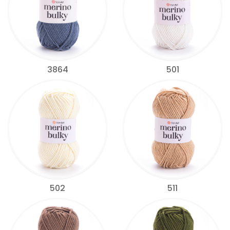
3864
501
502
511