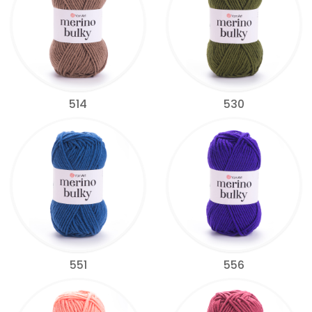
514
530
551
556