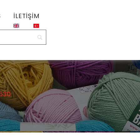
S
İLETIŞIM
 530