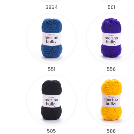
3864
501
551
556
585
586