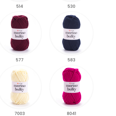
514
530
577
583
7003
8041