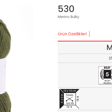
530
Merino Bulky
Ürün Özellikleri
M
2
7mm
15 R
US 10
12 S