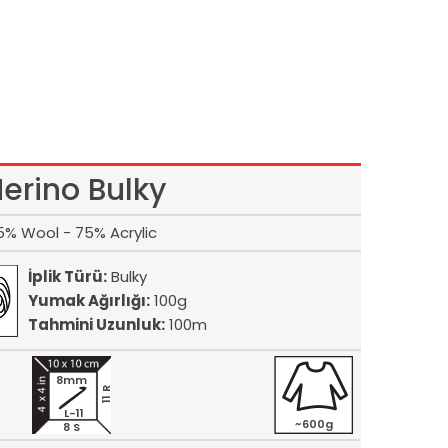
erino Bulky
5% Wool - 75% Acrylic
İplik Türü:
Bulky
Yumak Ağırlığı:
100g
Tahmini Uzunluk:
100m
8mm
11 R
L-11
~600g
8 S