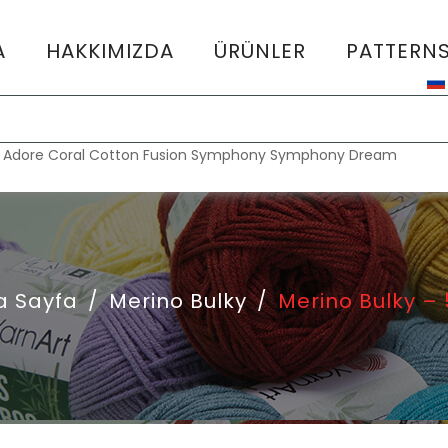
A
HAKKIMIZDA
ÜRÜNLER
PATTERN
:
Adore
Coral
Cotton Fusion
Symphony
Symphony Dream
a Sayfa
/
Merino Bulky
/
Merino Bulky –