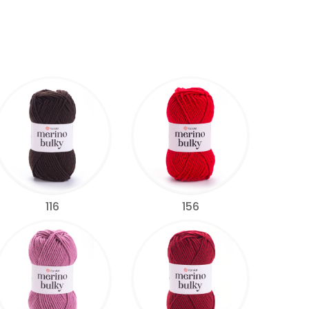
116
156