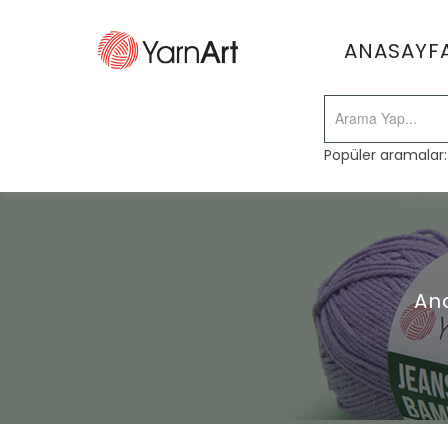
ANASAYF
Popüler aramalar
An