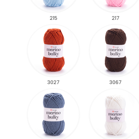
215
217
3027
3067