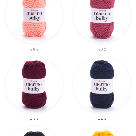
565
570
577
583