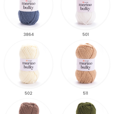
3864
501
502
511