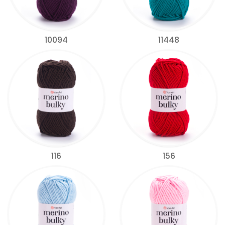
10094
11448
116
156