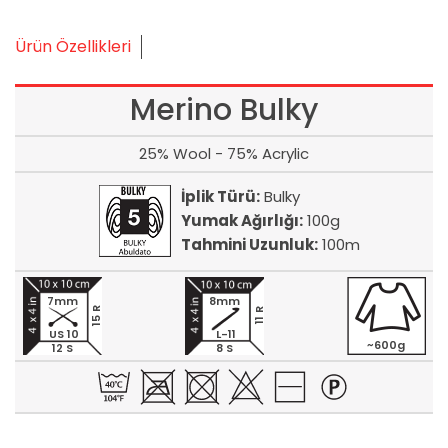
Ürün Özellikleri
Merino Bulky
25% Wool - 75% Acrylic
İplik Türü:
Bulky
Yumak Ağırlığı:
100g
Tahmini Uzunluk:
100m
7mm
8mm
15 R
11 R
US 10
L-11
~600g
12 S
8 S