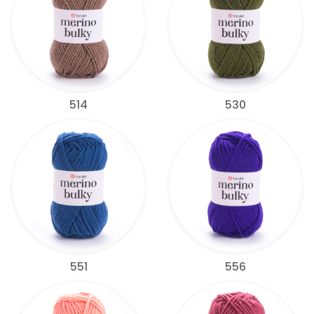
514
530
551
556