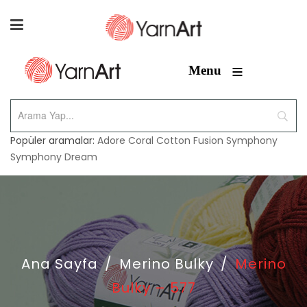
≡
Menu
Popüler aramalar:
Adore
Coral
Cotton Fusion
Symphony
Symphony Dream
Ana Sayfa
/
Merino Bulky
/
Merino
Bulky – 577