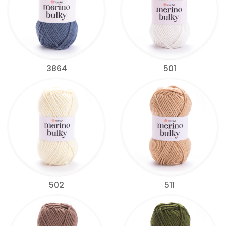
3864
501
502
511