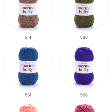
514
530
551
556