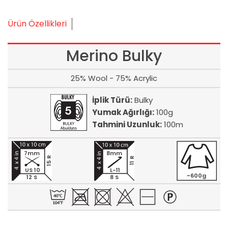
Ürün Özellikleri
Merino Bulky
25% Wool - 75% Acrylic
İplik Türü:
Bulky
Yumak Ağırlığı:
100g
Tahmini Uzunluk:
100m
7mm
8mm
15 R
11 R
US 10
L-11
~600g
12 S
8 S