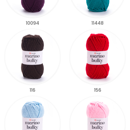
10094
11448
116
156