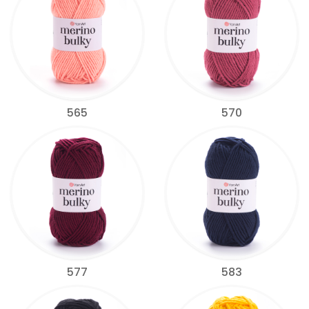
565
570
577
583