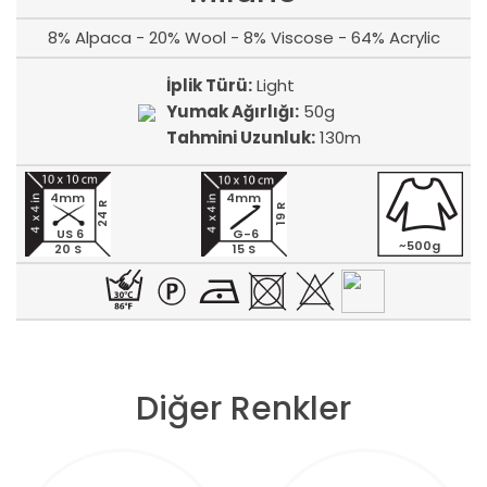
8% Alpaca - 20% Wool - 8% Viscose - 64% Acrylic
İplik Türü:
Light
Yumak Ağırlığı:
50g
Tahmini Uzunluk:
130m
4mm
4mm
24 R
19 R
US 6
G-6
~500g
20 S
15 S
Diğer Renkler