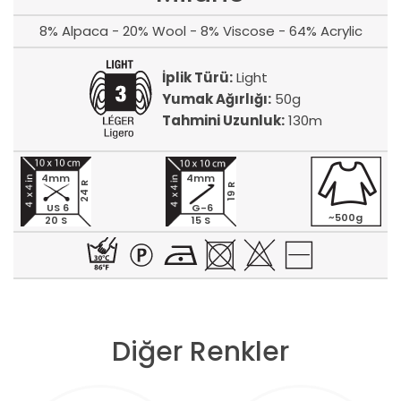
8% Alpaca - 20% Wool - 8% Viscose - 64% Acrylic
İplik Türü:
Light
Yumak Ağırlığı:
50g
Tahmini Uzunluk:
130m
4mm
4mm
24 R
19 R
US 6
G-6
~500g
20 S
15 S
Diğer Renkler