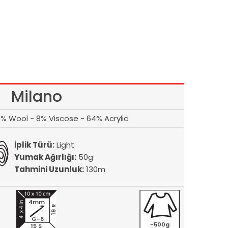
Milano
% Wool - 8% Viscose - 64% Acrylic
İplik Türü:
Light
Yumak Ağırlığı:
50g
Tahmini Uzunluk:
130m
4mm
19 R
G-6
~500g
15 S