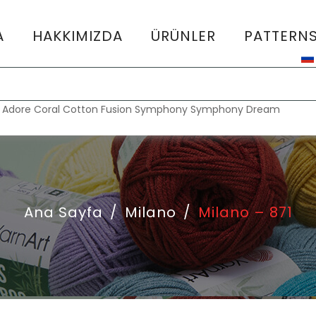
A
HAKKIMIZDA
ÜRÜNLER
PATTERN
:
Adore
Coral
Cotton Fusion
Symphony
Symphony Dream
Ana Sayfa
/
Milano
/
Milano – 871