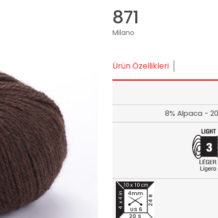
871
Milano
Ürün Özellikleri
8% Alpaca - 20
4mm
24 R
US 6
20 S