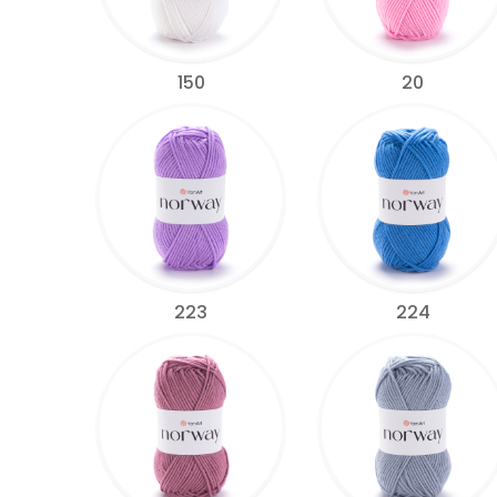
150
20
223
224