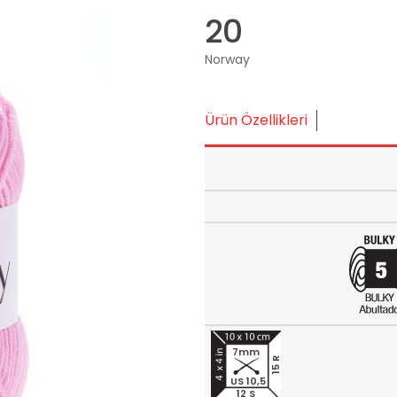
20
Norway
Ürün Özellikleri
7mm
15 R
US 10,5
12 S