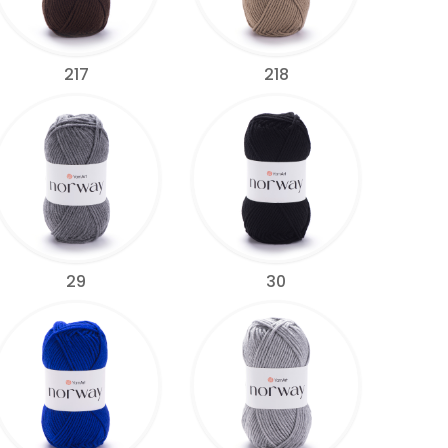
217
218
29
30