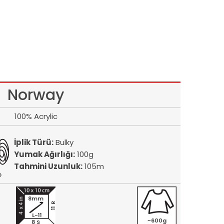
Norway
100% Acrylic
İplik Türü:
Bulky
Yumak Ağırlığı:
100g
Tahmini Uzunluk:
105m
8mm
11 R
L-11
~600g
8 S