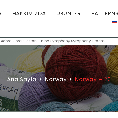
A
HAKKIMIZDA
ÜRÜNLER
PATTERN
:
Adore
Coral
Cotton Fusion
Symphony
Symphony Dream
Ana Sayfa
/
Norway
/
Norway – 20