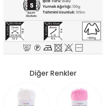
İplik Türü:
Bulky
Yumak Ağırlığı:
100g
Tahmini Uzunluk:
105m
7mm
8mm
15 R
11 R
US 10,5
L-11
~600g
12 S
8 S
Diğer Renkler