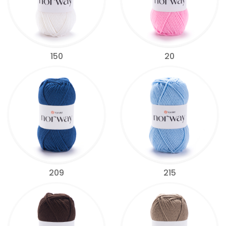
150
20
209
215