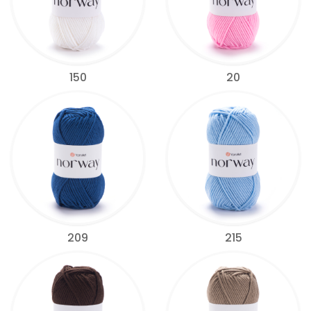
150
20
209
215