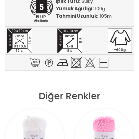
İplik Türü:
Bulky
Yumak Ağırlığı:
100g
Tahmini Uzunluk:
105m
7mm
8mm
15 R
11 R
US 10,5
L-11
~600g
12 S
8 S
Diğer Renkler