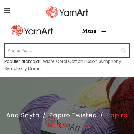
≡
Menu
Popüler aramalar:
Adore
Coral
Cotton Fusion
Symphony
Symphony Dream
Ana Sayfa
/
Papiro Twisted
/
Papiro
Twisted – 1302