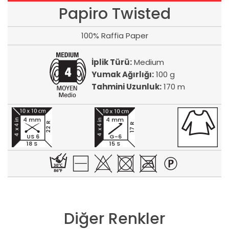
Papiro Twisted
100% Raffia Paper
İplik Türü:
Medium
Yumak Ağırlığı:
100 g
Tahmini Uzunluk:
170 m
4 mm
4 mm
22 R
17 R
US 6
G-6
18 S
15 S
Diğer Renkler