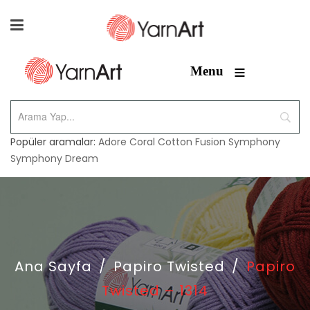
≡
Menu
Popüler aramalar:
Adore
Coral
Cotton Fusion
Symphony
Symphony Dream
Ana Sayfa
/
Papiro Twisted
/
Papiro
Twisted – 1314