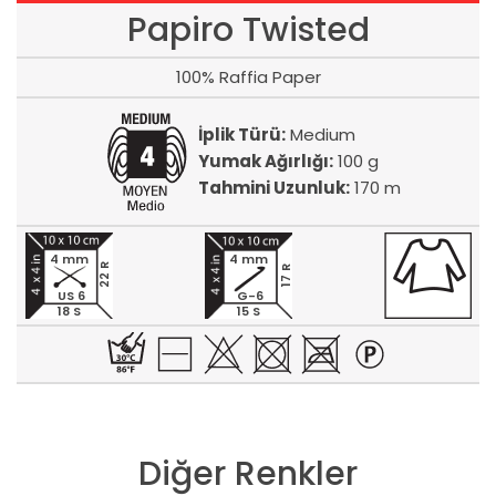
Papiro Twisted
100% Raffia Paper
İplik Türü:
Medium
Yumak Ağırlığı:
100 g
Tahmini Uzunluk:
170 m
4 mm
4 mm
22 R
17 R
US 6
G-6
18 S
15 S
Diğer Renkler